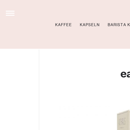
KAFFEE
KAPSELN
BARISTA 
STOLL’S BREW SCHO
NEWS
BARISTA KURSE BU
e
BARISTA KURSE VID
LOCATIONS
360 GRAD TOUR
NEWSLETTER