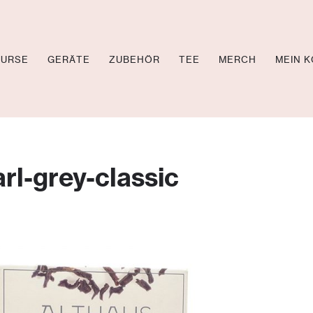
KURSE
GERÄTE
ZUBEHÖR
TEE
MERCH
MEIN 
OL TV
CHEN
arl-grey-classic
EOS