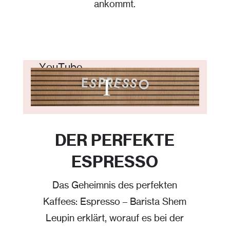
ankommt.
Mit dem Laden des Videos akzeptieren Sie die Datenschutzerklärung von YouTube.
Mehr erfahren
Video laden
YouTube immer entsperren
DER PERFEKTE
ESPRESSO
Das Geheimnis des perfekten
Kaffees: Espresso – Barista Shem
Leupin erklärt, worauf es bei der