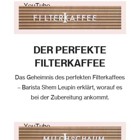
Mit dem Laden des Videos akzeptieren Sie die Datenschutzerklärung von YouTube.
Mehr erfahren
Video laden
YouTube immer entsperren
DER PERFEKTE
FILTERKAFFEE
Das Geheimnis des perfekten Filterkaffees
– Barista Shem Leupin erklärt, worauf es
bei der Zubereitung ankommt.
Mit dem Laden des Videos akzeptieren Sie die Datenschutzerklärung von YouTube.
Mehr erfahren
Video laden