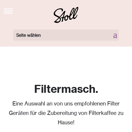
STOLL’S BREW SCHOOL TV
NEWS
Seite wählen
BARISTA KURSE BUCHEN
BARISTA KURSE VIDEOS
LOCATIONS
360 GRAD TOUR
Filtermasch.
NEWSLETTER
Eine Auswahl an von uns empfohlenen Filter
ÜBER UNS
Geräten für die Zubereitung von Filterkaffee zu
KONTAKT
Hause!