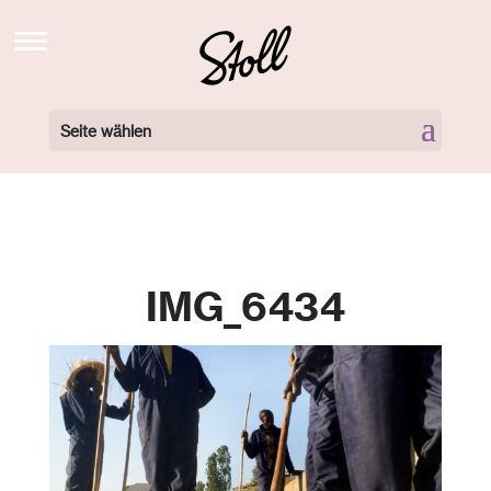
STOLL’S BREW SCHOOL TV
NEWS
Seite wählen
BARISTA KURSE BUCHEN
BARISTA KURSE VIDEOS
LOCATIONS
IMG_6434
360 GRAD TOUR
NEWSLETTER
ÜBER UNS
KONTAKT