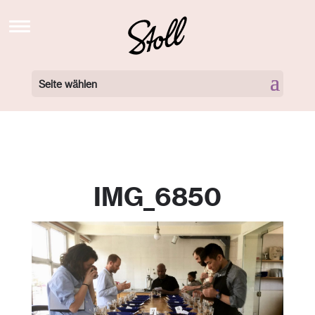
STOLL’S BREW SCHOOL TV
NEWS
Seite wählen
BARISTA KURSE BUCHEN
BARISTA KURSE VIDEOS
LOCATIONS
IMG_6850
360 GRAD TOUR
NEWSLETTER
ÜBER UNS
KONTAKT