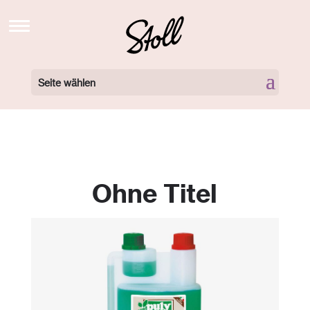
STOLL’S BREW SCHOOL TV
NEWS
Seite wählen
BARISTA KURSE BUCHEN
BARISTA KURSE VIDEOS
LOCATIONS
Ohne Titel
360 GRAD TOUR
NEWSLETTER
ÜBER UNS
KONTAKT