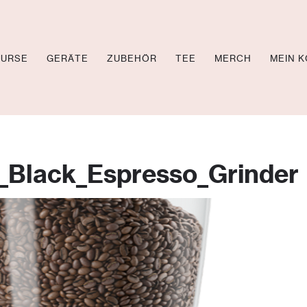
KURSE
GERÄTE
ZUBEHÖR
TEE
MERCH
MEIN 
OL TV
CHEN
_Black_Espresso_Grinder
EOS