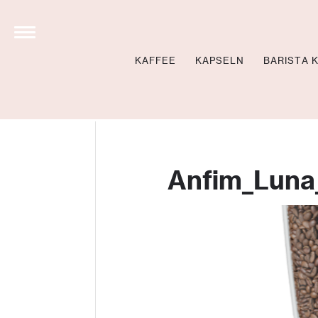
KAFFEE
KAPSELN
BARISTA 
STOLL’S BREW SCHO
NEWS
BARISTA KURSE BU
Anfim_Luna
BARISTA KURSE VID
LOCATIONS
360 GRAD TOUR
NEWSLETTER