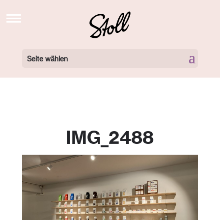
STOLL’S BREW SCHOOL TV
NEWS
Seite wählen
BARISTA KURSE BUCHEN
BARISTA KURSE VIDEOS
LOCATIONS
IMG_2488
360 GRAD TOUR
NEWSLETTER
ÜBER UNS
KONTAKT