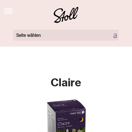
STOLL’S BREW SCHOOL TV
NEWS
Seite wählen
BARISTA KURSE BUCHEN
BARISTA KURSE VIDEOS
LOCATIONS
Claire
360 GRAD TOUR
NEWSLETTER
ÜBER UNS
KONTAKT