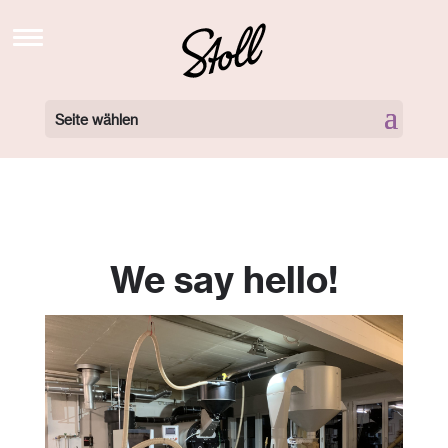
STOLL’S BREW SCHOOL TV
NEWS
Seite wählen
BARISTA KURSE BUCHEN
BARISTA KURSE VIDEOS
LOCATIONS
We say hello!
360 GRAD TOUR
NEWSLETTER
ÜBER UNS
KONTAKT