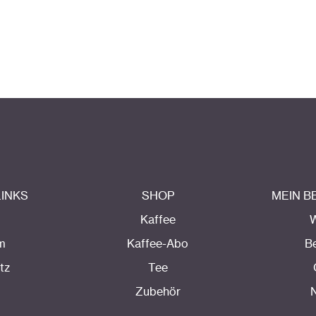
LINKS
SHOP
MEIN 
Kaffee
m
Kaffee-Abo
B
tz
Tee
Zubehör
N