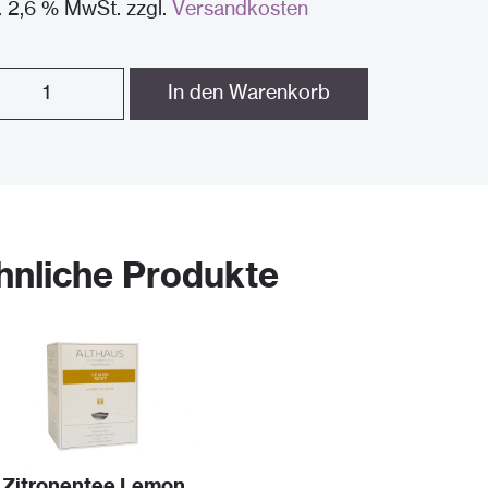
l. 2,6 % MwSt.
zzgl.
Versandkosten
emarie
In den Warenkorb
e
ren
ntity
hnliche Produkte
Zitronentee Lemon