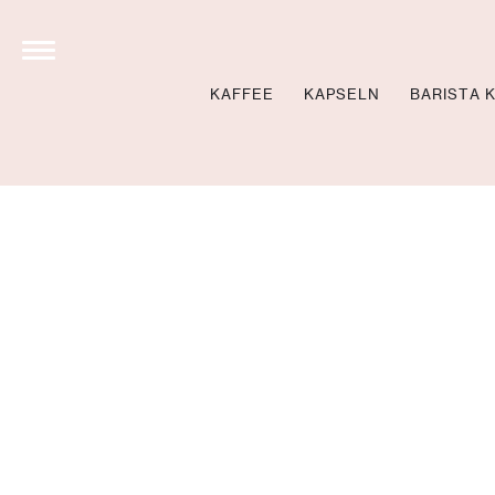
KAFFEE
KAPSELN
BARISTA 
STOLL’S BREW SCHO
NEWS
BARISTA KURSE BU
BARISTA KURSE VID
LOCATIONS
360 GRAD TOUR
NEWSLETTER