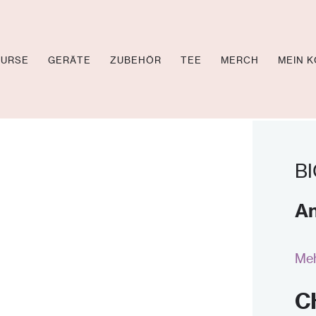
KURSE
GERÄTE
ZUBEHÖR
TEE
MERCH
MEIN 
OL TV
CHEN
BI
EOS
An
Meh
C