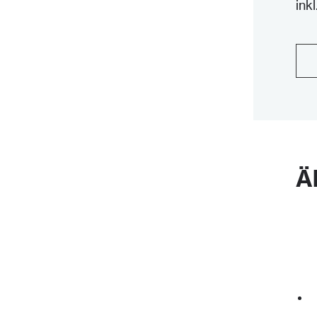
ink
Ann
Rot
Bee
qua
Ä