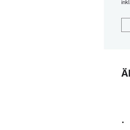
ink
Stol
Cap
Tas
qua
Ä