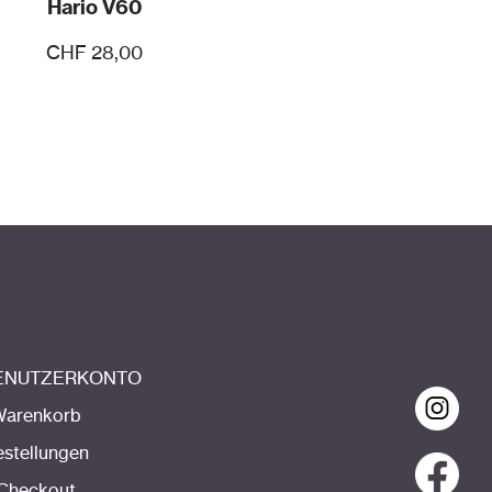
Hario V60
CHF
28,00
BENUTZERKONTO
Warenkorb
estellungen
Checkout