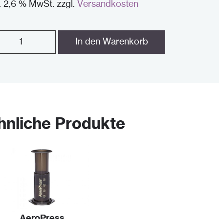
l. 2,6 % MwSt.
zzgl.
Versandkosten
l
In den Warenkorb
puccino
se
ntity
hnliche Produkte
AeroPress