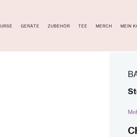
KURSE
GERÄTE
ZUBEHÖR
TEE
MERCH
MEIN 
OL TV
CHEN
B
EOS
St
Meh
C