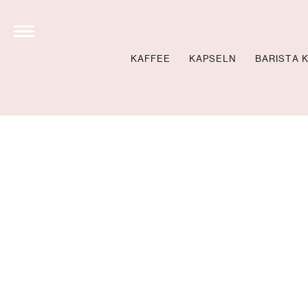
KAFFEE
KAPSELN
BARISTA 
STOLL’S BREW SCHO
NEWS
BARISTA KURSE BU
BARISTA KURSE VID
LOCATIONS
360 GRAD TOUR
NEWSLETTER