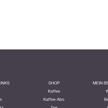
LINKS
SHOP
MEIN 
Kaffee
m
Kaffee-Abo
B
tz
Tee