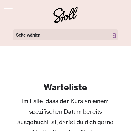
STOLL’S BREW SCHOOL TV
NEWS
Seite wählen
BARISTA KURSE BUCHEN
BARISTA KURSE VIDEOS
LOCATIONS
360 GRAD TOUR
Warteliste
NEWSLETTER
Im Falle, dass der Kurs an einem
ÜBER UNS
spezifischen Datum bereits
KONTAKT
ausgebucht ist, darfst du dich gerne