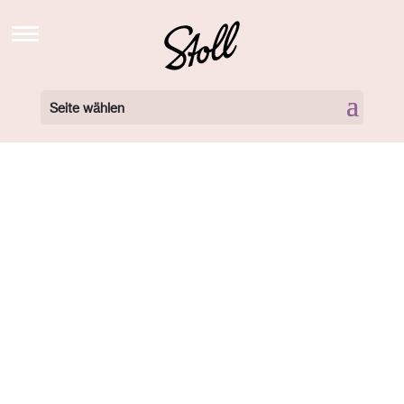
STOLL’S BREW SCHOOL TV
NEWS
Seite wählen
BARISTA KURSE BUCHEN
BARISTA KURSE VIDEOS
LOCATIONS
360 GRAD TOUR
NEWSLETTER
ÜBER UNS
KONTAKT