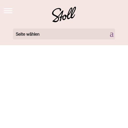
STOLL’S BREW SCHOOL TV
NEWS
Seite wählen
BARISTA KURSE BUCHEN
BARISTA KURSE VIDEOS
LOCATIONS
360 GRAD TOUR
NEWSLETTER
ÜBER UNS
KONTAKT