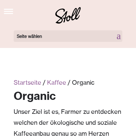
STOLL’S BREW SCHOOL TV
NEWS
Seite wählen
BARISTA KURSE BUCHEN
BARISTA KURSE VIDEOS
LOCATIONS
Startseite
/
Kaffee
/ Organic
360 GRAD TOUR
Organic
NEWSLETTER
Unser Ziel ist es, Farmer zu entdecken
ÜBER UNS
welchen der ökologische und soziale
KONTAKT
Kaffeeanbau genau so am Herzen