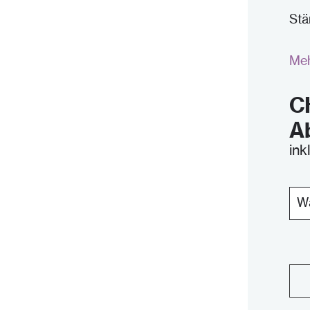
Stä
Meh
C
A
ink
Bra
qua