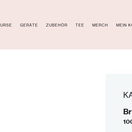
KURSE
GERÄTE
ZUBEHÖR
TEE
MERCH
MEIN 
OL TV
CHEN
EOS
K
Br
10