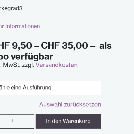
rkegrad3
r Informationen
HF
9,50
–
CHF
35,00
—
als
bo verfügbar
l. MwSt.
zzgl.
Versandkosten
Auswahl zurücksetzen
zil
In den Warenkorb
ntity