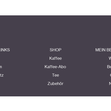
LINKS
SHOP
MEIN 
Kaffee
m
Kaffee-Abo
B
tz
Tee
Zubehör
N