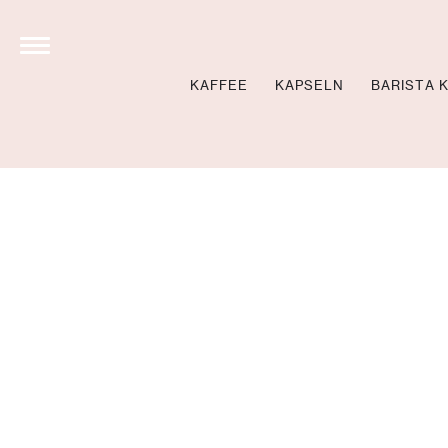
KAFFEE
KAPSELN
BARISTA 
STOLL’S BREW SCHO
NEWS
BARISTA KURSE BU
BARISTA KURSE VID
LOCATIONS
360 GRAD TOUR
NEWSLETTER